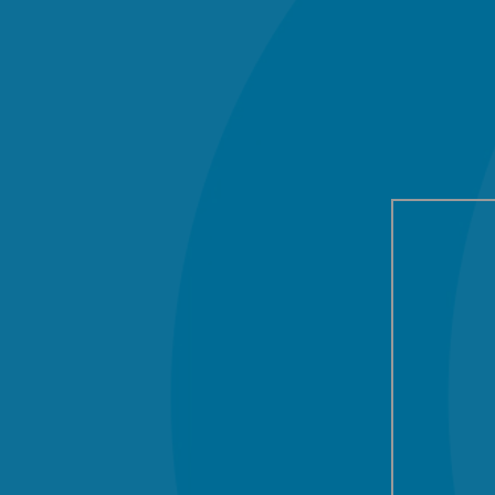

UBICACIÓN
Av. Hidalgo #2046
Col. Ladrón de Guevara,
Guadalajara, Jalisco.
C.P. 44600

TELÉFONOS