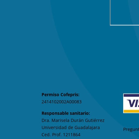
(33) 3813-6113
(33) 2255-6058

E-MAIL
contacto@somei.mx
Permiso Cofepris:
2414102002A00083
Responsable sanitario:
Dra. Marisela Durán Gutiérrez
Universidad de Guadalajara
Pregunt
Ced. Prof. 1211864