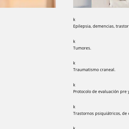
k
Epilepsia, demencias, trasto
k
Tumores.
k
Traumatismo craneal.
k
Protocolo de evaluación pre y
k
Trastornos psiquiátricos, d
k