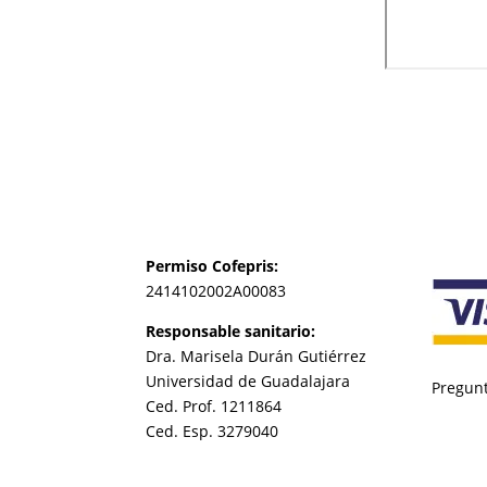
(33) 2255-6058

E-MAIL
contacto@somei.mx
Permiso Cofepris:
2414102002A00083
Responsable sanitario:
Dra. Marisela Durán Gutiérrez
Universidad de Guadalajara
Pregunt
Ced. Prof. 1211864
Ced. Esp. 3279040