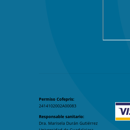
TELÉFONOS
(33) 3813-6113
(33) 2255-6058

E-MAIL
contacto@somei.mx
Permiso Cofepris:
2414102002A00083
Responsable sanitario:
Dra. Marisela Durán Gutiérrez
Universidad de Guadalajara