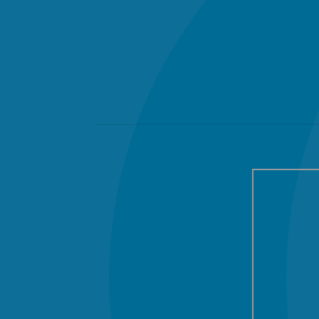

UBICACIÓN
Av. Hidalgo #2046
Col. Ladrón de Guevara,
Guadalajara, Jalisco.
C.P. 44600
